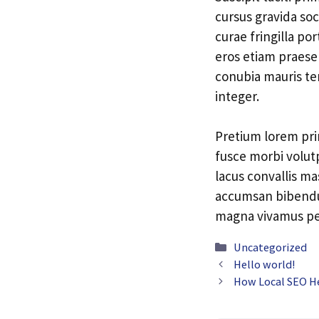
cursus gravida soc
curae fringilla po
eros etiam praesen
conubia mauris tem
integer.
Pretium lorem prim
fusce morbi volut
lacus convallis m
accumsan bibendu
magna vivamus per
Categorías
Uncategorized
Hello world!
How Local SEO He