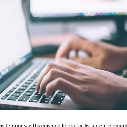
imis tempor sagittis euismod libero facilisi aptent elemen