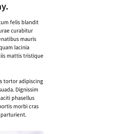
y.
tum felis blandit
urae curabitur
penatibus mauris
iquam lacinia
is mattis tristique
 tortor adipiscing
suada. Dignissim
aciti phasellus
rtis morbi cras
parturient.