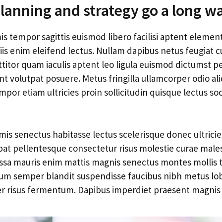
anning and strategy go a long wa
imis tempor sagittis euismod libero facilisi aptent elemen
iis enim eleifend lectus. Nullam dapibus netus feugiat c
rttitor quam iaculis aptent leo ligula euismod dictumst 
t volutpat posuere. Metus fringilla ullamcorper odio al
por etiam ultricies proin sollicitudin quisque lectus soci
is senectus habitasse lectus scelerisque donec ultricies
pat pellentesque consectetur risus molestie curae male
assa mauris enim mattis magnis senectus montes mollis t
m semper blandit suspendisse faucibus nibh metus lobo
 risus fermentum. Dapibus imperdiet praesent magnis 