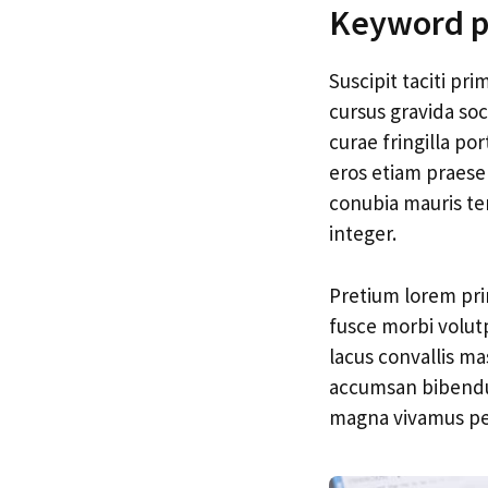
Keyword pl
Suscipit taciti pr
cursus gravida soc
curae fringilla po
eros etiam praesen
conubia mauris tem
integer.
Pretium lorem prim
fusce morbi volut
lacus convallis m
accumsan bibendu
magna vivamus per