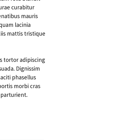
urae curabitur
penatibus mauris
iquam lacinia
is mattis tristique
 tortor adipiscing
suada. Dignissim
aciti phasellus
rtis morbi cras
parturient.