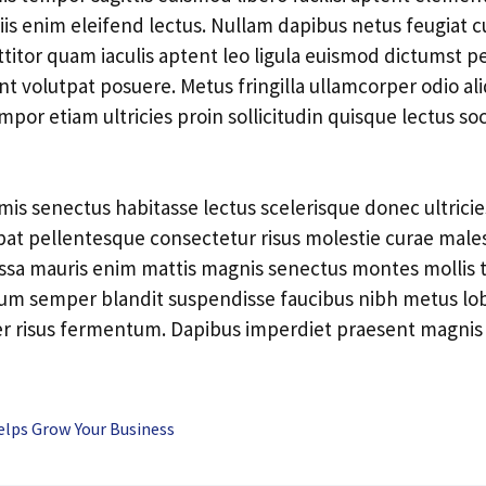
iis enim eleifend lectus. Nullam dapibus netus feugiat c
rttitor quam iaculis aptent leo ligula euismod dictumst 
t volutpat posuere. Metus fringilla ullamcorper odio al
por etiam ultricies proin sollicitudin quisque lectus soci
is senectus habitasse lectus scelerisque donec ultricies
pat pellentesque consectetur risus molestie curae male
assa mauris enim mattis magnis senectus montes mollis t
m semper blandit suspendisse faucibus nibh metus lobo
 risus fermentum. Dapibus imperdiet praesent magnis 
lps Grow Your Business