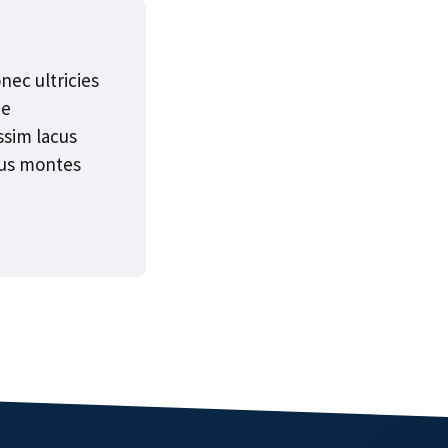
nec ultricies
ue
ssim lacus
tus montes